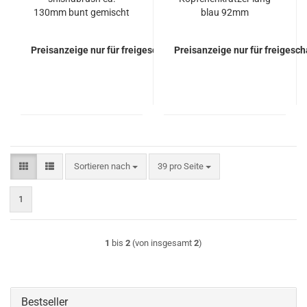
130mm bunt gemischt
blau 92mm
Preisanzeige nur für freigeschaltete Kunden
Preisanzeige nur für freigesc
Sortieren nach
pro Seite
Sortieren nach
39 pro Seite
1
1
bis
2
(von insgesamt
2
)
Bestseller