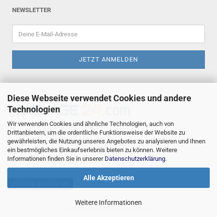
NEWSLETTER
Diese Webseite verwendet Cookies und andere
Technologien
Wir verwenden Cookies und ähnliche Technologien, auch von
Huslage24, Michael Huslage
Drittanbietern, um die ordentliche Funktionsweise der Website zu
Hoher Kamp 5a, 49632 Essen/Oldb.
gewährleisten, die Nutzung unseres Angebotes zu analysieren und Ihnen
Telefon +49 5434 8090665
ein bestmögliches Einkaufserlebnis bieten zu können. Weitere
E-Mail
info@huslage24.com
Informationen finden Sie in unserer
Datenschutzerklärung
.
Alle Akzeptieren
Vertrag widerrufen
Weitere Informationen
Webshop
by Gambio.de © 2026