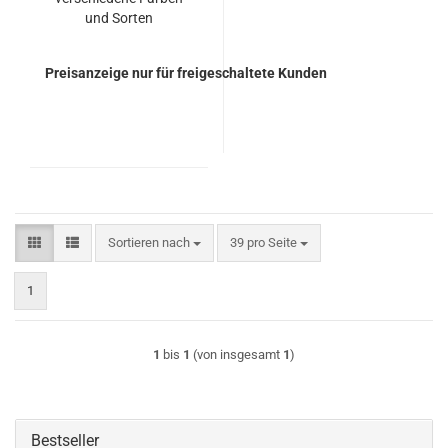
und Sorten
Preisanzeige nur für freigeschaltete Kunden
Sortieren nach
pro Seite
Sortieren nach
39 pro Seite
1
1
bis
1
(von insgesamt
1
)
Bestseller