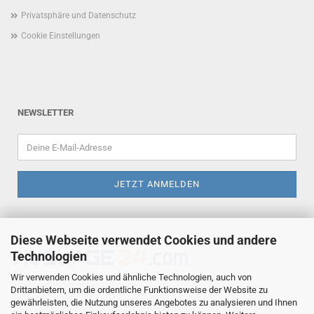
Privatsphäre und Datenschutz
Cookie Einstellungen
NEWSLETTER
Diese Webseite verwendet Cookies und andere
Technologien
Wir verwenden Cookies und ähnliche Technologien, auch von
Huslage24, Michael Huslage
Drittanbietern, um die ordentliche Funktionsweise der Website zu
Hoher Kamp 5a, 49632 Essen/Oldb.
gewährleisten, die Nutzung unseres Angebotes zu analysieren und Ihnen
Telefon +49 5434 8090665