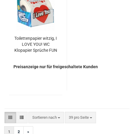
Toilettenpapier witzig, I
LOVE YOU! WC
Klopapier Sprüche FUN
Liebe
Preisanzeige nur für freigeschaltete Kunden
Sortieren nach
pro Seite
Sortieren nach
39 pro Seite
1
2
»