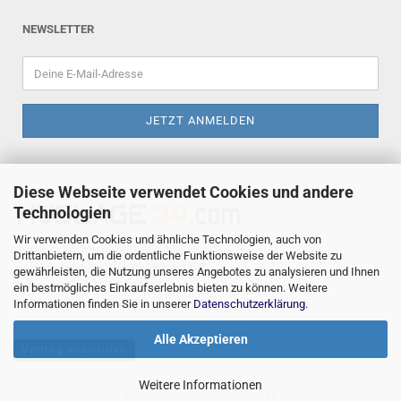
NEWSLETTER
Diese Webseite verwendet Cookies und andere
Technologien
Wir verwenden Cookies und ähnliche Technologien, auch von
Huslage24, Michael Huslage
Drittanbietern, um die ordentliche Funktionsweise der Website zu
Hoher Kamp 5a, 49632 Essen/Oldb.
gewährleisten, die Nutzung unseres Angebotes zu analysieren und Ihnen
Telefon +49 5434 8090665
ein bestmögliches Einkaufserlebnis bieten zu können. Weitere
E-Mail
info@huslage24.com
Informationen finden Sie in unserer
Datenschutzerklärung
.
Alle Akzeptieren
Vertrag widerrufen
Weitere Informationen
Webshop
by Gambio.de © 2026