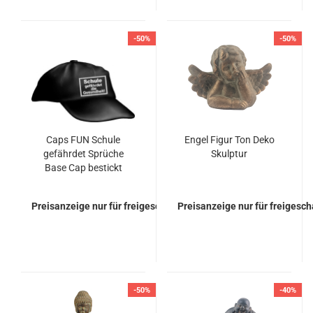
-50%
-50%
Caps FUN Schule
Engel Figur Ton Deko
gefährdet Sprüche
Skulptur
Base Cap bestickt
Basecap
Preisanzeige nur für freigeschaltete Kunden
Preisanzeige nur für freigesc
-50%
-40%