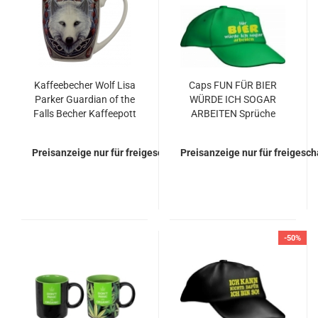
Kaffeebecher Wolf Lisa
Caps FUN FÜR BIER
Parker Guardian of the
WÜRDE ICH SOGAR
Falls Becher Kaffeepott
ARBEITEN Sprüche
Base Cap bestickt
Basecap
Preisanzeige nur für freigeschaltete Kunden
Preisanzeige nur für freigesc
-50%