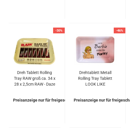
-30%
-46%
Dreh Tablett Rolling
Drehtablett Metall
Tray RAW groß ca. 34 x
Rolling Tray Tablett
28 x 2,5cm RAW - Daze
LOOK LIKE
of the Week
18x12,5x2cm
Preisanzeige nur für freigeschaltete Kunden
Preisanzeige nur für freigesc