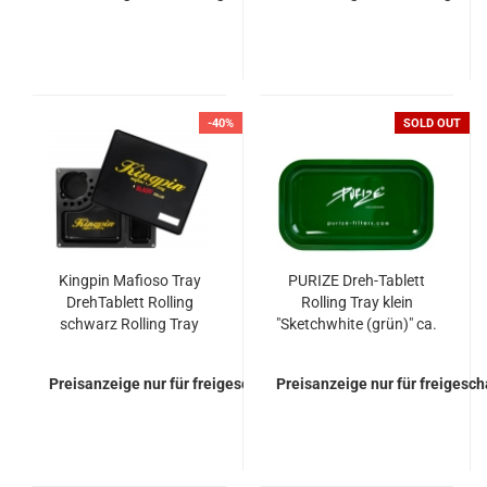
-40%
SOLD OUT
Kingpin Mafioso Tray
PURIZE Dreh-Tablett
DrehTablett Rolling
Rolling Tray klein
schwarz Rolling Tray
"Sketchwhite (grün)" ca.
27x16x1cm
Preisanzeige nur für freigeschaltete Kunden
Preisanzeige nur für freigesc