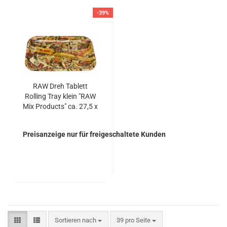
-39%
RAW Dreh Tablett
Rolling Tray klein "RAW
Mix Products" ca. 27,5 x
17,5 x 2,5cm
Preisanzeige nur für freigeschaltete Kunden
Sortieren nach
pro Seite
Sortieren nach
39 pro Seite