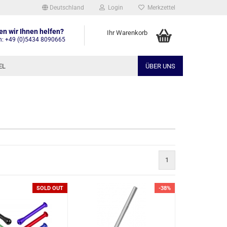
Deutschland
Login
Merkzettel
n wir Ihnen helfen?
Ihr Warenkorb
n: +49 (0)5434 8090665
EL
ÜBER UNS
1
SOLD OUT
-38%