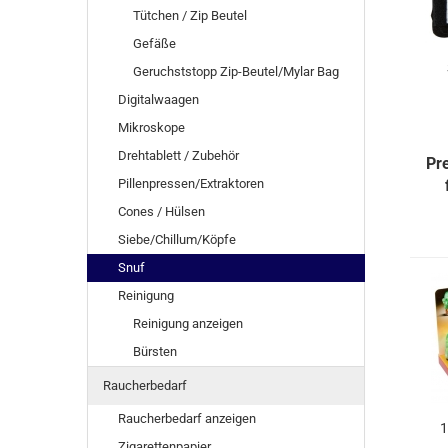
Tütchen / Zip Beutel
Gefäße
Geruchststopp Zip-Beutel/Mylar Bag
Digitalwaagen
Mikroskope
Drehtablett / Zubehör
Pr
Pillenpressen/Extraktoren
Cones / Hülsen
Siebe/Chillum/Köpfe
Snuf
Reinigung
Reinigung anzeigen
Bürsten
Raucherbedarf
Raucherbedarf anzeigen
1
Zigarettenpapier