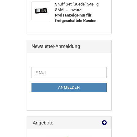
Snuff Set "Suede" 5-teilig
SMAL schwarz
Preisanzeige nur für
freigeschaltete Kunden
Newsletter-Anmeldung
WEITER
E-
ZUR
Mail
NEWSLETTER-
ANMELDUNG
ANMELDEN
Angebote