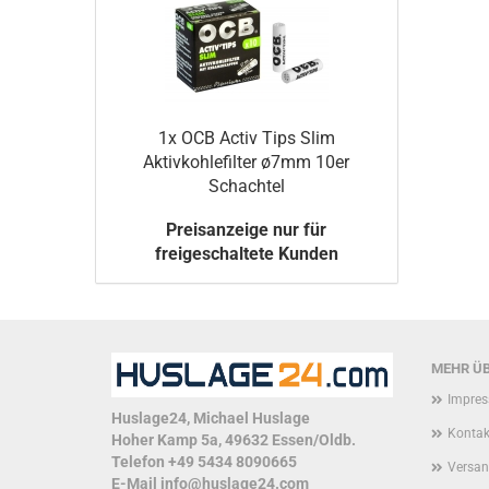
1x OCB Activ Tips Slim
Aktivkohlefilter ø7mm 10er
Schachtel
Preisanzeige nur für
freigeschaltete Kunden
MEHR ÜB
Impre
Huslage24, Michael Huslage
Kontak
Hoher Kamp 5a, 49632 Essen/Oldb.
Telefon +49 5434 8090665
Versan
E-Mail
info@huslage24.com