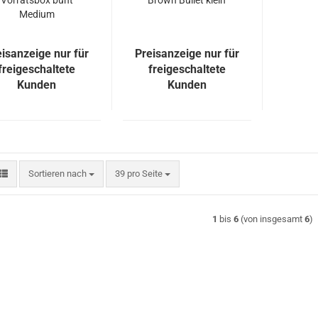
Vorratsbox bunt
Brown Bullet klein
Medium
eisanzeige nur für
Preisanzeige nur für
freigeschaltete
freigeschaltete
Kunden
Kunden
Sortieren nach
pro Seite
Sortieren nach
39 pro Seite
1
bis
6
(von insgesamt
6
)