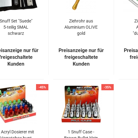
Snuff Set "Suede"
Ziehrohr aus
Z
5-teilig SMAL
Aluminium OLIVE
schwarz
gold
"d
eisanzeige nur für
Preisanzeige nur für
Preisa
freigeschaltete
freigeschaltete
fre
Kunden
Kunden
-45%
-35%
 Acryl Dosierer mit
1 Snuff Case -