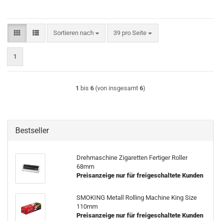
Sortieren nach
pro Seite
Sortieren nach
39 pro Seite
1
1
bis
6
(von insgesamt
6
)
Bestseller
Drehmaschine Zigaretten Fertiger Roller
68mm
Preisanzeige nur für freigeschaltete Kunden
SMOKING Metall Rolling Machine King Size
110mm
Preisanzeige nur für freigeschaltete Kunden