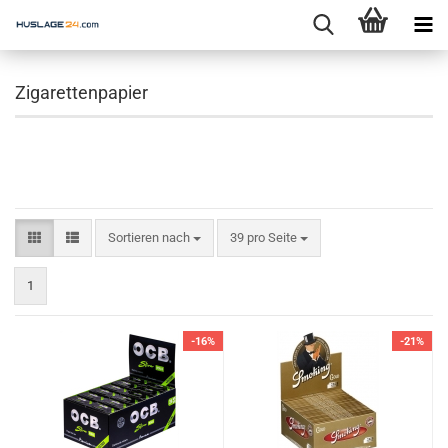
Zigarettenpapier
Sortieren nach
pro Seite
Sortieren nach
39 pro Seite
1
-16%
-21%