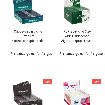
Choosypapers King
PURIZE® King Size
Size Slim
Wide Unbleached
Zigarettenpapier Berlin
Zigarettenpapier 40er
Skyline
Box Blättchen Papers
Preisanzeige nur für freigeschaltete Kunden
Preisanzeige nur für freigesc
-20%
-20%