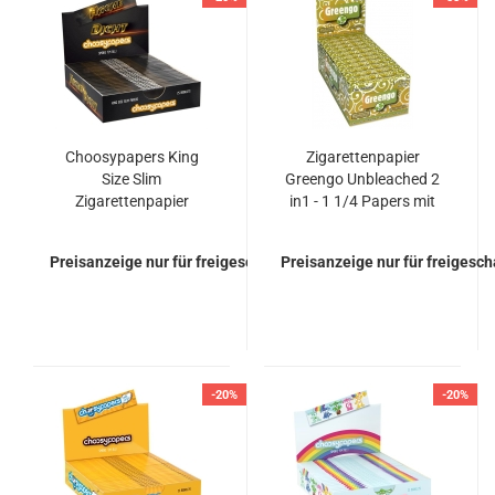
Choosypapers King
Zigarettenpapier
Size Slim
Greengo Unbleached 2
Zigarettenpapier
in1 - 1 1/4 Papers mit
Hackedicht
Filtertips Papier
Blättchen Papers
Preisanzeige nur für freigeschaltete Kunden
Preisanzeige nur für freigesc
-20%
-20%