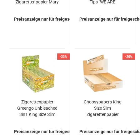
Zigarettenpapier Mary
Tips "WE ARE
Xmas
ANONYMOUS"
Preisanzeige nur für freigeschaltete Kunden
Preisanzeige nur für freigesc
-33%
-20%
Zigarettenpapier
Choosypapers King
Greengo Unbleached
Size Slim
3in1 King Size Slim
Zigarettenpapier
Papers + Filtertips +
Antidepressant
Tray Papier Blättchen
Preisanzeige nur für freigeschaltete Kunden
Preisanzeige nur für freigesc
Papers