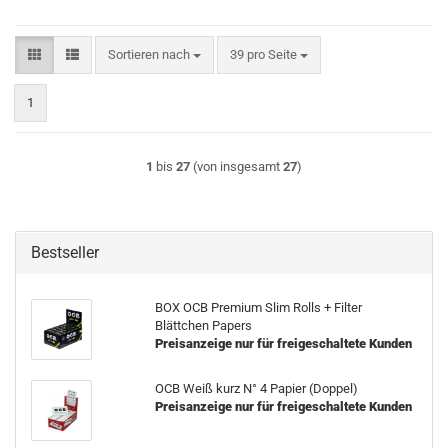
Sortieren nach
pro Seite
Sortieren nach
39 pro Seite
1
1
bis
27
(von insgesamt
27
)
Bestseller
BOX OCB Premium Slim Rolls + Filter
Blättchen Papers
Preisanzeige nur für freigeschaltete Kunden
OCB Weiß kurz N° 4 Papier (Doppel)
Preisanzeige nur für freigeschaltete Kunden