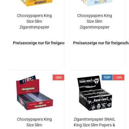
Choosypapers King
Choosypapers King
Size Slim
Size Slim
Zigarettenpapier
Zigarettenpapier
Cartoon Eyes
Bunnys Hasen
Preisanzeige nur für freigeschaltete Kunden
Preisanzeige nur für freigesc
-20%
TOP
-15%
Choosypapers King
Zigarettenpapier SNAIL
Size Slim
King Size Slim Papers &