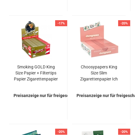
-17%
-20%
Smoking GOLD King
Choosypapers King
Size Papier + Filtertips
Size Slim
Papier Zigarettenpapier
Zigarettenpapier Ich
Blättchen Papers
hasse Menschen
Preisanzeige nur für freigeschaltete Kunden
Preisanzeige nur für freigesc
-20%
-20%