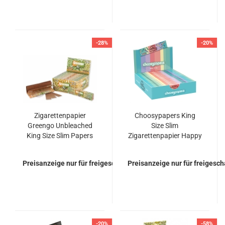
-28%
-20%
Zigarettenpapier
Choosypapers King
Greengo Unbleached
Size Slim
King Size Slim Papers
Zigarettenpapier Happy
mit Filtertips Papier
Birthday
Blättchen Papers
Preisanzeige nur für freigeschaltete Kunden
Preisanzeige nur für freigesc
-20%
-58%