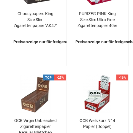
Choosypapers King
PURIZE® PINK King
Size Slim
Size Slim Ultra Fine
Zigarettenpapier "AK47"
Zigarettenpapier 40er
Box Blättchen Papers
Preisanzeige nur für freigeschaltete Kunden
Preisanzeige nur für freigesc
TOP
-25%
-16%
OCB Virgin Unbleached
OCB Weiß kurz N° 4
Zigarettenpapier
Papier (Doppel)
Regular Blättchen